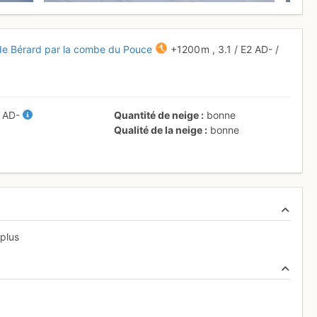
 de Bérard par la combe du Pouce
+1200 m
,
3.1
/
E2
AD-
/
/
AD-
Quantité de neige
bonne
Qualité de la neige
bonne
 plus