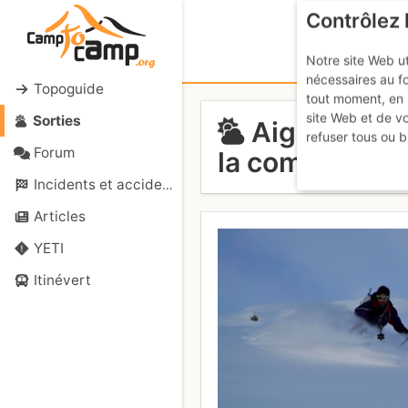
Contrôlez 
Notre site Web ut
nécessaires au f
Topoguide
tout moment, en 
site Web et de v
Sorties
Aiguille de 
refuser tous ou b
Forum
la combe du P
Incidents et accidents
Articles
YETI
Itinévert