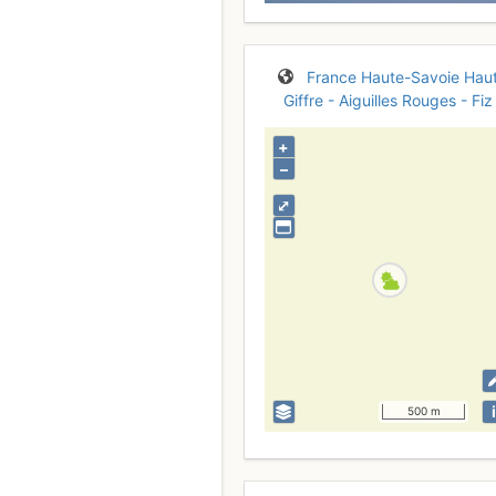
France
Haute-Savoie
Hau
Giffre - Aiguilles Rouges - Fiz
+
–
⤢
i
500 m