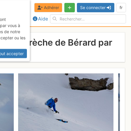
Adhérer
Se connecter
fr
Aide
sont
 par vous à
es de notre
ccepter ou les
ornu - Brèche de Bérard par
out accepter