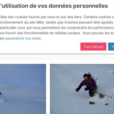
l'utilisation de vos données personnelles
ilise des cookies fournis par nous et par des tiers. Certains cookies 
onctionnement du site Web, tandis que d'autres peuvent être ajustés
particulier ceux qui nous permettent de comprendre les performanc
ous fournir des fonctionnalités de médias sociaux. Vous pouvez les a
Bérard : Traversée col du Lac C
ien
paramétrer vos choix
.
ouce
Samedi 11 février 2017
Tout refuser
T