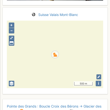
Suisse
Valais
Mont-Blanc
+
–
⤢
i
500 m
Pointe des Grands : Boucle Croix des Bérons → Glacier des