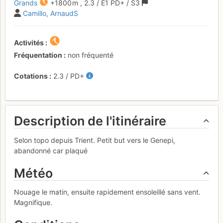
Grands
+1800 m
,
2.3
/
E1
PD+
/ S3
Camillo
ArnaudS
Activités
Fréquentation
non fréquenté
Cotations
2.3
/
PD+
Description de l'itinéraire
Selon topo depuis Trient. Petit but vers le Genepi,
abandonné car plaqué
Météo
Nouage le matin, ensuite rapidement ensoleillé sans vent.
Magnifique.