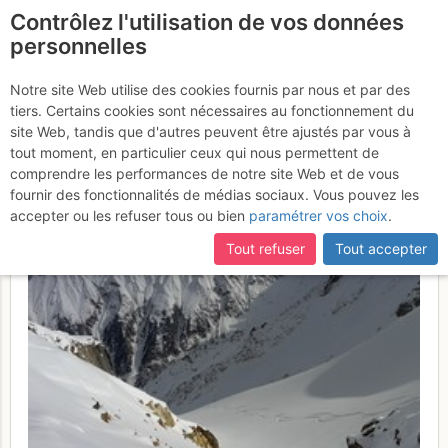
Contrôlez l'utilisation de vos données
fr
personnelles
Suite à une récente et importante mise à jour du site,
si
Pointe des Grands :
certaines pages ne sont plus accessibles, manquantes ou
Notre site Web utilise des cookies fournis par nous et par des
incomplètes, déconnectez-vous puis reconnectez-vous à votre
tiers. Certains cookies sont nécessaires au fonctionnement du
Boucle Croix des Bérons >
compte sur le site.
site Web, tandis que d'autres peuvent être ajustés par vous à
Glacier des Grands
tout moment, en particulier ceux qui nous permettent de
Dimanche 12
comprendre les performances de notre site Web et de vous
février 2017
fournir des fonctionnalités de médias sociaux. Vous pouvez les
accepter ou les refuser tous ou bien
paramétrer vos choix
.
Tout refuser
Tout accepter