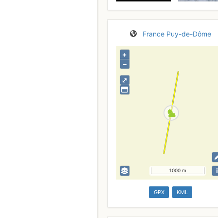
France
Puy-de-Dôme
+
–
⤢
i
1000 m
GPX
KML