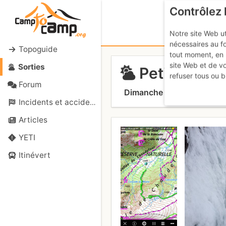
Contrôlez 
Notre site Web ut
nécessaires au f
Topoguide
tout moment, en 
site Web et de v
Sorties
Petite casc
refuser tous ou b
Forum
Dimanche 12 février 2017
Incidents et accidents
Articles
YETI
Itinévert