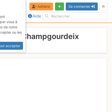
Adhérer
Se connecter
fr
Aide
sont
 par vous à
es de notre
ccepter ou les
ix et du Champgourdeix
out accepter