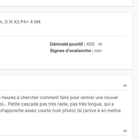
m,
D
III
X2
P4+
4
M4
Dénivelé positif
450
m
Signes d'avalanche
non
es heures à chercher comment faire pour rentrer une nouvel
i... Petite cascade pas très raide, pas très longue, qui a
 d'approche assez courte (voir photo) (si j'arrive à en mettre