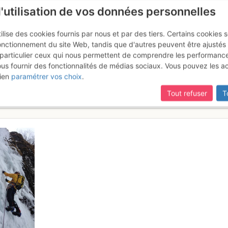
l'utilisation de vos données personnelles
ilise des cookies fournis par nous et par des tiers. Certains cookies 
onctionnement du site Web, tandis que d'autres peuvent être ajustés
particulier ceux qui nous permettent de comprendre les performanc
ous fournir des fonctionnalités de médias sociaux. Vous pouvez les a
ade au pied du Puy de la Perdr
ien
paramétrer vos choix
.
Tout refuser
T