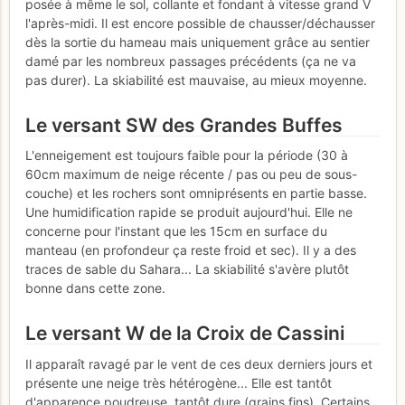
posée à même le sol, collante et fondant à vitesse grand V
l'après-midi. Il est encore possible de chausser/déchausser
dès la sortie du hameau mais uniquement grâce au sentier
damé par les nombreux passages précédents (ça ne va
pas durer). La skiabilité est mauvaise, au mieux moyenne.
Le versant SW des Grandes Buffes
L'enneigement est toujours faible pour la période (30 à
60cm maximum de neige récente / pas ou peu de sous-
couche) et les rochers sont omniprésents en partie basse.
Une humidification rapide se produit aujourd'hui. Elle ne
concerne pour l'instant que les 15cm en surface du
manteau (en profondeur ça reste froid et sec). Il y a des
traces de sable du Sahara... La skiabilité s'avère plutôt
bonne dans cette zone.
Le versant W de la Croix de Cassini
Il apparaît ravagé par le vent de ces deux derniers jours et
présente une neige très hétérogène... Elle est tantôt
d'apparence poudreuse, tantôt dure (grains fins). Certains