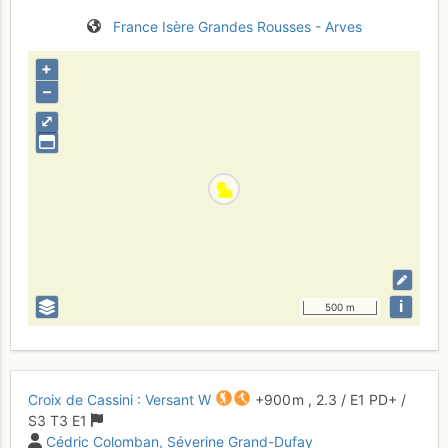
France
Isère
Grandes Rousses - Arves
+
–
⤢
i
500 m
Croix de Cassini : Versant W
+900 m
,
2.3
/
E1
PD+
/
S3
T3
E1
Cédric Colomban
Séverine Grand-Dufay