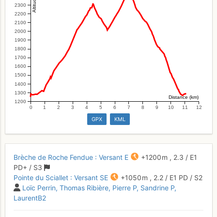
2300
2200
2100
2000
1900
1800
1700
1600
1500
1400
1300
Distance (km)
1200
0
1
2
3
4
5
6
7
8
9
10
11
12
GPX
KML
Brèche de Roche Fendue : Versant E
+1200 m
,
2.3
/
E1
PD+
/ S3
Pointe du Sciallet : Versant SE
+1050 m
,
2.2
/
E1
PD
/ S2
Loïc Perrin
Thomas Ribière
Pierre P
Sandrine P
LaurentB2