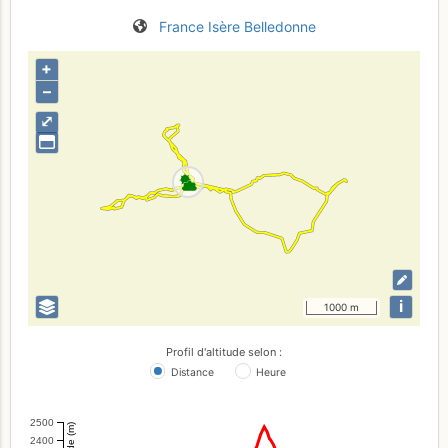
France
Isère
Belledonne
+
–
⤢
i
1000 m
Profil d'altitude selon :
Distance
Heure
2500
Altitude (m)
2400