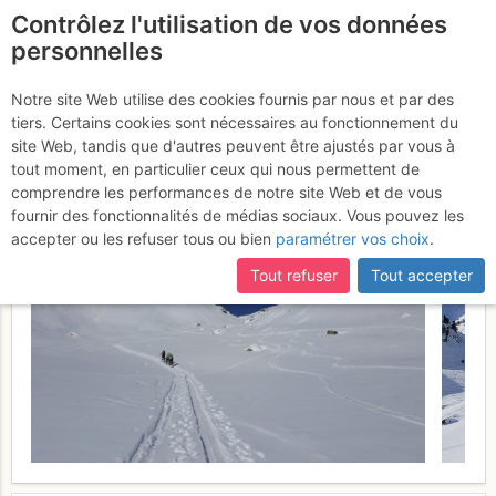
Contrôlez l'utilisation de vos données
fr
personnelles
Suite à une récente et importante mise à jour du site,
si
Pointe du Sciallet et
certaines pages ne sont plus accessibles, manquantes ou
Notre site Web utilise des cookies fournis par nous et par des
incomplètes, déconnectez-vous puis reconnectez-vous à votre
tiers. Certains cookies sont nécessaires au fonctionnement du
Brèche de Roche Fendue
compte sur le site.
site Web, tandis que d'autres peuvent être ajustés par vous à
tout moment, en particulier ceux qui nous permettent de
Dimanche 12 février 2017
comprendre les performances de notre site Web et de vous
fournir des fonctionnalités de médias sociaux. Vous pouvez les
accepter ou les refuser tous ou bien
paramétrer vos choix
.
Tout refuser
Tout accepter