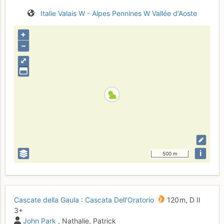
Italie
Valais W - Alpes Pennines W
Vallée d'Aoste
+
–
⤢
i
500 m
Cascate della Gaula : Cascata Dell'Oratorio
120 m,
D
II
3+
John Park
, Nathalie, Patrick