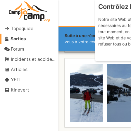
Contrôlez 
Notre site Web ut
nécessaires au f
Topoguide
tout moment, en 
Suite à une récente et importante 
site Web et de v
Sorties
Piz Griatsch
vous à votre compte sur le site.
refuser tous ou b
Forum
Incidents et accidents
Articles
YETI
Itinévert