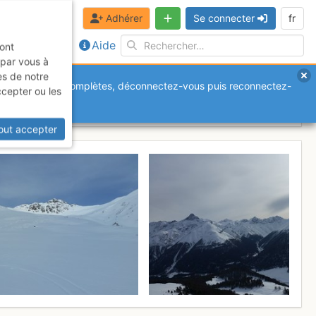
Adhérer
Se connecter
fr
Aide
sont
 par vous à
es de notre
anquantes ou incomplètes, déconnectez-vous puis reconnectez-
ccepter ou les
he 12 février 2017
out accepter