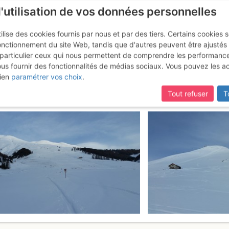
l'utilisation de vos données personnelles
ilise des cookies fournis par nous et par des tiers. Certains cookies 
onctionnement du site Web, tandis que d'autres peuvent être ajustés
particulier ceux qui nous permettent de comprendre les performanc
mise à jour du site,
si certaines pages ne sont plus accessibles, m
ous fournir des fonctionnalités de médias sociaux. Vous pouvez les a
ouls : per il Munt Prosbierg
Dimanc
ien
paramétrer vos choix
.
Tout refuser
T