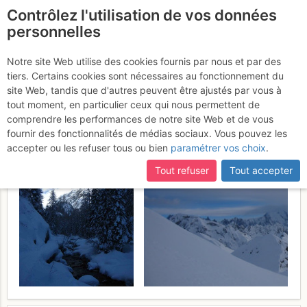
Contrôlez l'utilisation de vos données
fr
personnelles
Suite à une récente et importante mise à jour du site,
si
Buet : Versant SE (voie
certaines pages ne sont plus accessibles, manquantes ou
Notre site Web utilise des cookies fournis par nous et par des
incomplètes, déconnectez-vous puis reconnectez-vous à votre
tiers. Certains cookies sont nécessaires au fonctionnement du
normale hiver)
Samedi 11 février
compte sur le site.
site Web, tandis que d'autres peuvent être ajustés par vous à
tout moment, en particulier ceux qui nous permettent de
2017
comprendre les performances de notre site Web et de vous
fournir des fonctionnalités de médias sociaux. Vous pouvez les
accepter ou les refuser tous ou bien
paramétrer vos choix
.
Tout refuser
Tout accepter