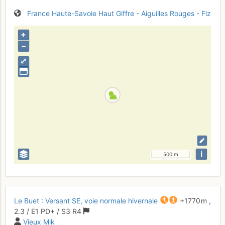
France
Haute-Savoie
Haut Giffre - Aiguilles Rouges - Fiz
+
–
⤢
i
500 m
Le Buet : Versant SE, voie normale hivernale
+1770 m
,
2.3
/
E1
PD+
/ S3
R4
Vieux Mik