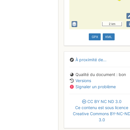
i
2 km
GPX
KML
À proximité de...
Qualité du document
bon
Versions
Signaler un problème
CC
BY
NC
ND
3.0
Ce contenu est sous licence
Creative Commons BY-NC-N
3.0