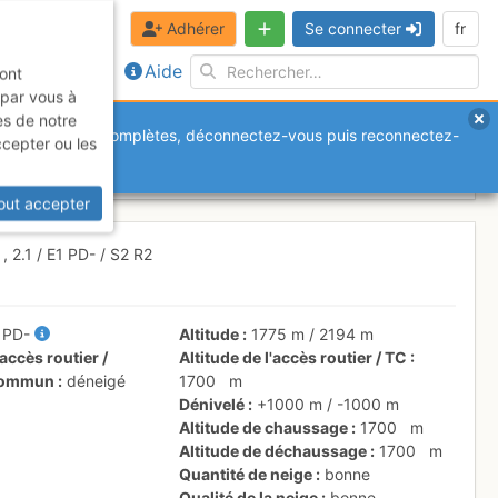
Adhérer
Se connecter
fr
Aide
sont
 par vous à
es de notre
anquantes ou incomplètes, déconnectez-vous puis reconnectez-
ccepter ou les
out accepter
m
,
2.1
/
E1
PD-
/ S2
R2
/
PD-
Altitude
1775 m
/
2194 m
accès routier /
Altitude de l'accès routier / TC
 commun
déneigé
1700
m
Dénivelé
+1000 m
/
-1000 m
Altitude de chaussage
1700
m
Altitude de déchaussage
1700
m
Quantité de neige
bonne
Qualité de la neige
bonne