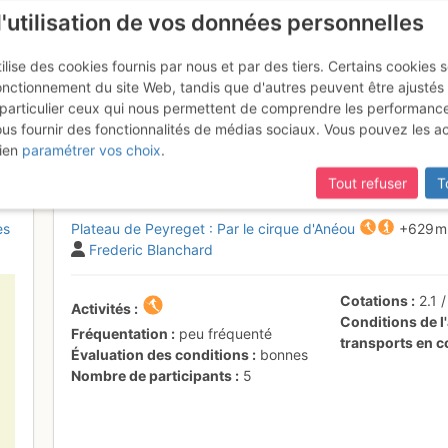
l'utilisation de vos données personnelles
ilise des cookies fournis par nous et par des tiers. Certains cookies 
onctionnement du site Web, tandis que d'autres peuvent être ajustés
particulier ceux qui nous permettent de comprendre les performanc
mise à jour du site,
si certaines pages ne sont plus accessibles, m
ous fournir des fonctionnalités de médias sociaux. Vous pouvez les a
pount
Samedi 11 février 2017
ien
paramétrer vos choix
.
Tout refuser
T
es
Plateau de Peyreget : Par le cirque d'Anéou
+629 
Frederic Blanchard
Cotations
2.1
Activités
Conditions de l'
Fréquentation
peu fréquenté
transports en
Évaluation des conditions
bonnes
Nombre de participants
5