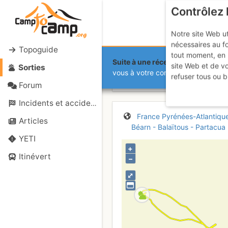
Contrôlez 
Notre site Web ut
nécessaires au f
Topoguide
tout moment, en 
Suite à une récente et importante 
site Web et de v
Sorties
Cabane de 
vous à votre compte sur le site.
refuser tous ou b
Forum
Incidents et accidents
France
Pyrénées-Atlantiqu
Articles
Béarn - Balaïtous - Partacua
YETI
+
Itinévert
–
⤢