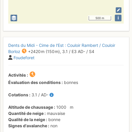
i
500 m
Dents du Midi - Cime de l'Est : Couloir Rambert / Couloir
Borloz
+2420 m
(150 m),
3.1
/
E3
AD-
/ S4
Foudeforet
Activités
Évaluation des conditions
bonnes
Cotations
3.1
/
AD-
Altitude de chaussage
1000
m
Quantité de neige
mauvaise
Qualité de la neige
bonne
Signes d'avalanche
non