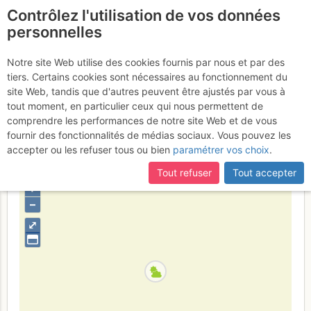
Contrôlez l'utilisation de vos données
fr
personnelles
Dents du Midi - Cime de
Notre site Web utilise des cookies fournis par nous et par des
tiers. Certains cookies sont nécessaires au fonctionnement du
l'E : Couloir Rambert /
site Web, tandis que d'autres peuvent être ajustés par vous à
Couloir Borloz
tout moment, en particulier ceux qui nous permettent de
Samedi 11 février 2017
comprendre les performances de notre site Web et de vous
fournir des fonctionnalités de médias sociaux. Vous pouvez les
accepter ou les refuser tous ou bien
paramétrer vos choix
.
Suisse
Valais
Haut Giffre - Aiguilles Rouges - Fiz
Tout refuser
Tout accepter
+
–
⤢