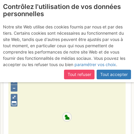
Contrôlez l'utilisation de vos données
fr
personnelles
La Grave - Malaval
Notre site Web utilise des cookies fournis par nous et par des
tiers. Certains cookies sont nécessaires au fonctionnement du
versant N : Phantasme
Samedi
site Web, tandis que d'autres peuvent être ajustés par vous à
tout moment, en particulier ceux qui nous permettent de
28 janvier 2017
comprendre les performances de notre site Web et de vous
fournir des fonctionnalités de médias sociaux. Vous pouvez les
accepter ou les refuser tous ou bien
paramétrer vos choix
.
France
Hautes-Alpes
Écrins
Tout refuser
Tout accepter
+
–
⤢