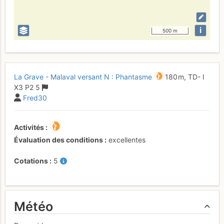
i
500 m
La Grave - Malaval versant N : Phantasme
180 m,
TD-
I
X3
P2
5
Fred30
Activités
Évaluation des conditions
excellentes
Cotations
5
Météo