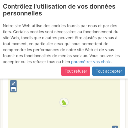
Contrôlez l'utilisation de vos données
fr
personnelles
Bessans : Cascade de
Notre site Web utilise des cookies fournis par nous et par des
tiers. Certains cookies sont nécessaires au fonctionnement du
Saint Landry
Mardi 10 janvier 2017
site Web, tandis que d'autres peuvent être ajustés par vous à
tout moment, en particulier ceux qui nous permettent de
comprendre les performances de notre site Web et de vous
fournir des fonctionnalités de médias sociaux. Vous pouvez les
France
Savoie
Alpes Grées - Charbonnel
accepter ou les refuser tous ou bien
paramétrer vos choix
.
+
Tout refuser
Tout accepter
–
⤢