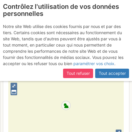
Contrôlez l'utilisation de vos données
fr
personnelles
Plo del Naou : Versant
Notre site Web utilise des cookies fournis par nous et par des
tiers. Certains cookies sont nécessaires au fonctionnement du
NW
Jeudi 9 février 2017
site Web, tandis que d'autres peuvent être ajustés par vous à
tout moment, en particulier ceux qui nous permettent de
comprendre les performances de notre site Web et de vous
fournir des fonctionnalités de médias sociaux. Vous pouvez les
France
Hautes-Pyrénées
Bigorre - Ordesa
accepter ou les refuser tous ou bien
paramétrer vos choix
.
+
Tout refuser
Tout accepter
–
⤢