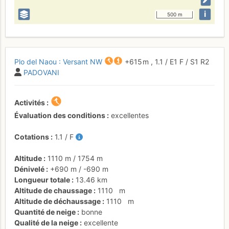
i
500 m
Plo del Naou : Versant NW
+615 m
,
1.1
/
E1
F
/ S1
R2
PADOVANI
Activités
Évaluation des conditions
excellentes
Cotations
1.1
/
F
Altitude
1110 m
/
1754 m
Dénivelé
+690 m
/
-690 m
Longueur totale
13.46 km
Altitude de chaussage
1110
m
Altitude de déchaussage
1110
m
Quantité de neige
bonne
Qualité de la neige
excellente