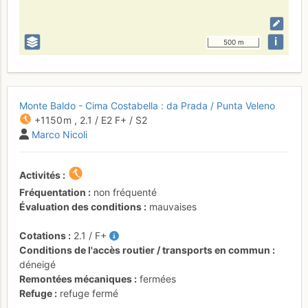
i
500 m
Monte Baldo - Cima Costabella : da Prada / Punta Veleno
+1150 m
,
2.1
/
E2
F+
/ S2
Marco Nicoli
Activités
Fréquentation
non fréquenté
Évaluation des conditions
mauvaises
Cotations
2.1
/
F+
Conditions de l'accès routier / transports en commun
déneigé
Remontées mécaniques
fermées
Refuge
refuge fermé