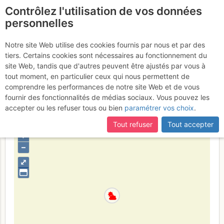
Contrôlez l'utilisation de vos données
fr
personnelles
Monte Baldo - Cima
Notre site Web utilise des cookies fournis par nous et par des
tiers. Certains cookies sont nécessaires au fonctionnement du
Costabella : da Prada /
site Web, tandis que d'autres peuvent être ajustés par vous à
Punta Veleno
tout moment, en particulier ceux qui nous permettent de
Mardi 7 février 2017
comprendre les performances de notre site Web et de vous
fournir des fonctionnalités de médias sociaux. Vous pouvez les
accepter ou les refuser tous ou bien
paramétrer vos choix
.
Italia
Adamello - Brenta
Provincia di Verona
Tout refuser
Tout accepter
+
–
⤢