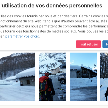
l'utilisation de vos données personnelles
ilise des cookies fournis par nous et par des tiers. Certains cookies 
onctionnement du site Web, tandis que d'autres peuvent être ajustés
particulier ceux qui nous permettent de comprendre les performanc
ous fournir des fonctionnalités de médias sociaux. Vous pouvez les a
relor : Da Rhêmes Notre Dame
M
ien
paramétrer vos choix
.
Tout refuser
T