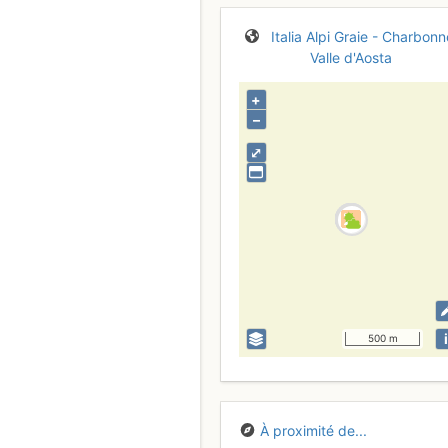
Italia
Alpi Graie - Charbonn
Valle d'Aosta
+
–
⤢
i
500 m
À proximité de...