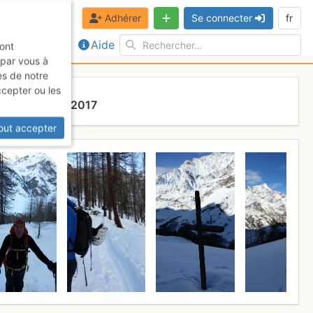
Adhérer
Se connecter
fr
Aide
sont
 par vous à
es de notre
ccepter ou les
ardi 7 février 2017
out accepter