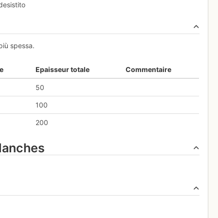
desistito
più spessa.
e
Epaisseur totale
Commentaire
50
100
200
alanches