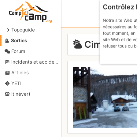
Contrôlez 
Notre site Web ut
nécessaires au f
Topoguide
tout moment, en 
site Web et de v
Sorties
Cima di Ent
refuser tous ou b
Forum
Incidents et accidents
Articles
YETI
Itinévert