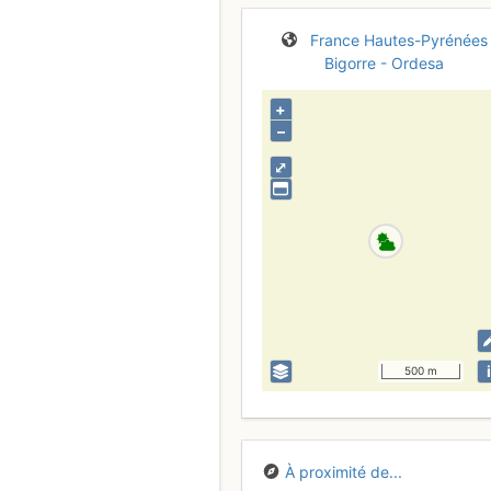
France
Hautes-Pyrénées
Bigorre - Ordesa
+
–
⤢
i
500 m
À proximité de...