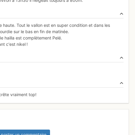
environ à 13h30 il neigeait toujours à 800m.
 haute. Tout le vallon est en super condition et dans les
ourdie sur le bas en fin de matinée.
e hailla est complètement Pelé.
 c'est nikel !
crête vraiment top!
 poster un commentaire