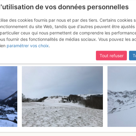
l'utilisation de vos données personnelles
ilise des cookies fournis par nous et par des tiers. Certains cookies 
onctionnement du site Web, tandis que d'autres peuvent être ajustés
particulier ceux qui nous permettent de comprendre les performanc
ous fournir des fonctionnalités de médias sociaux. Vous pouvez les a
unt Blanque : Depuis le Peyras
L
ien
paramétrer vos choix
.
Tout refuser
T