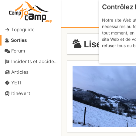
Contrôlez 
Notre site Web ut
nécessaires au f
Topoguide
tout moment, en 
site Web et de v
Sorties
Liset de Ho
refuser tous ou b
Forum
Incidents et accidents
Articles
YETI
Itinévert