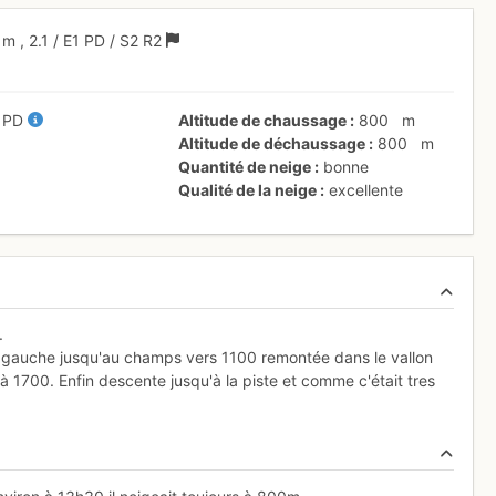
0 m
,
2.1
/
E1
PD
/ S2
R2
/
PD
Altitude de chaussage
800
m
Altitude de déchaussage
800
m
Quantité de neige
bonne
Qualité de la neige
excellente
.
ive gauche jusqu'au champs vers 1100 remontée dans le vallon
1700. Enfin descente jusqu'à la piste et comme c'était tres