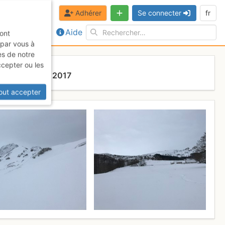
Adhérer
Se connecter
fr
Aide
sont
 par vous à
es de notre
ccepter ou les
undi 6 février 2017
out accepter