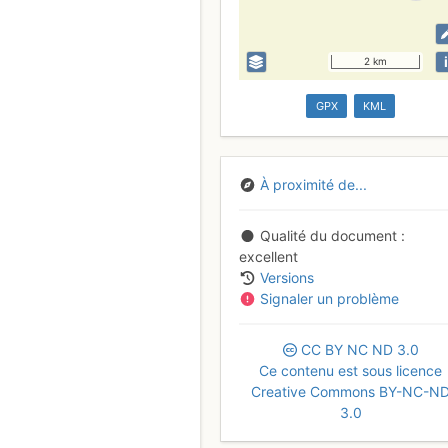
i
2 km
GPX
KML
À proximité de...
Qualité du document
excellent
Versions
Signaler un problème
CC
BY
NC
ND
3.0
Ce contenu est sous licence
Creative Commons BY-NC-N
3.0