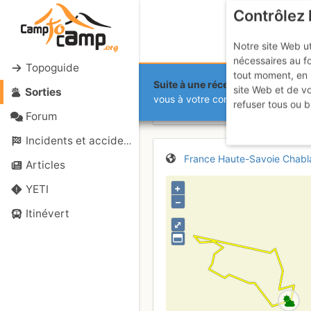
Contrôlez 
Notre site Web ut
nécessaires au f
Topoguide
tout moment, en 
Suite à une récente et importante 
site Web et de v
Sorties
Pelluaz par 
vous à votre compte sur le site.
refuser tous ou b
Forum
Incidents et accidents
France
Haute-Savoie
Chabl
Articles
+
YETI
–
Itinévert
⤢