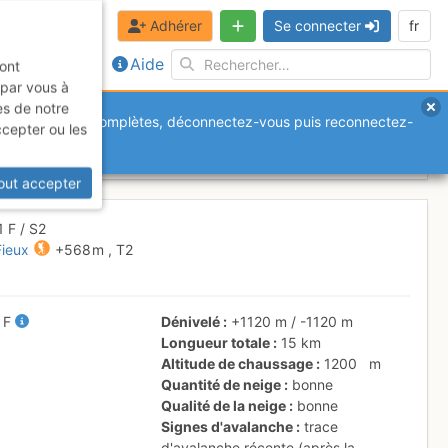
Adhérer
Se connecter
fr
Aide
sont
 par vous à
es de notre
anquantes ou incomplètes, déconnectez-vous puis reconnectez-
ccepter ou les
Lundi 6 février 2017
out accepter
1
F
/ S2
Fieux
+568 m
,
T2
/
F
Dénivelé
+1120 m
/
-1120 m
Longueur totale
15 km
Altitude de chaussage
1200
m
Quantité de neige
bonne
Qualité de la neige
bonne
Signes d'avalanche
trace
d'avalanche récente (après la