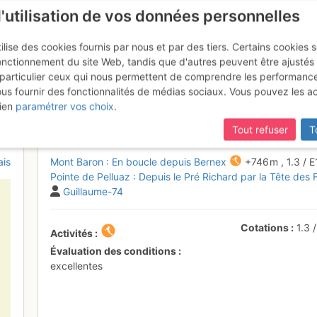
l'utilisation de vos données personnelles
ilise des cookies fournis par nous et par des tiers. Certains cookies 
onctionnement du site Web, tandis que d'autres peuvent être ajustés
particulier ceux qui nous permettent de comprendre les performanc
mise à jour du site,
si certaines pages ne sont plus accessibles, m
ous fournir des fonctionnalités de médias sociaux. Vous pouvez les a
le Mt Baron et la Tête des Fieux
ien
paramétrer vos choix
.
Tout refuser
T
ais
Mont Baron : En boucle depuis Bernex
+746 m
,
1.3
/
E
Pointe de Pelluaz : Depuis le Pré Richard par la Tête des 
Guillaume-74
Cotations
1.3
Activités
Évaluation des conditions
excellentes