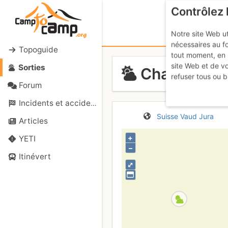
Contrôlez 
Notre site Web ut
nécessaires au f
Topoguide
tout moment, en 
site Web et de v
Sorties
Chasseron : 
refuser tous ou b
Forum
Incidents et accidents
Suisse
Vaud
Jura
Articles
+
YETI
–
Itinévert
⤢