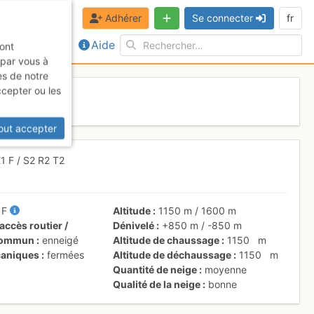
Adhérer
Se connecter
fr
Aide
sont
 par vous à
es de notre
ccepter ou les
er 2017
out accepter
E1
F
/ S2
R2
T2
/
F
Altitude
1150 m
/
1600 m
accès routier /
Dénivelé
+850 m
/
-850 m
 commun
enneigé
Altitude de chaussage
1150
m
aniques
fermées
Altitude de déchaussage
1150
m
Quantité de neige
moyenne
Qualité de la neige
bonne