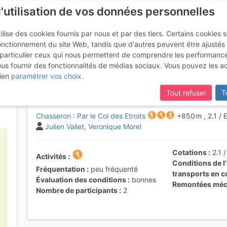
l'utilisation de vos données personnelles
ilise des cookies fournis par nous et par des tiers. Certains cookies 
onctionnement du site Web, tandis que d'autres peuvent être ajustés
particulier ceux qui nous permettent de comprendre les performanc
ous fournir des fonctionnalités de médias sociaux. Vous pouvez les a
Par le Col des Etroits
Dimanche 5 févri
ien
paramétrer vos choix
.
Tout refuser
T
Chasseron : Par le Col des Etroits
+850 m
,
2.1
/
Julien Vallet
Veronique Morel
Cotations
2.1
Activités
Conditions de l'
Fréquentation
peu fréquenté
transports en
Évaluation des conditions
bonnes
Remontées méc
Nombre de participants
2