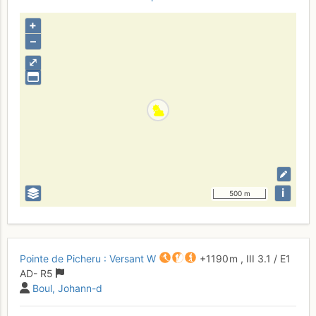
+
–
⤢
i
500 m
Pointe de Picheru : Versant W
+1190 m
,
III
3.1
/
E1
AD-
R5
Boul
Johann-d