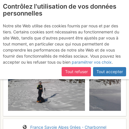
Contrôlez l'utilisation de vos données
fr
personnelles
Pointe de Picheru :
Notre site Web utilise des cookies fournis par nous et par des
tiers. Certains cookies sont nécessaires au fonctionnement du
Versant W
Dimanche 29 janvier 2017
site Web, tandis que d'autres peuvent être ajustés par vous à
tout moment, en particulier ceux qui nous permettent de
comprendre les performances de notre site Web et de vous
fournir des fonctionnalités de médias sociaux. Vous pouvez les
accepter ou les refuser tous ou bien
paramétrer vos choix
.
Tout refuser
Tout accepter
France
Savoie
Alpes Grées - Charbonnel