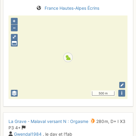
France
Hautes-Alpes
Écrins
+
–
⤢
i
500 m
La Grave - Malaval versant N : Orgasme
280 m,
D+
I
X3
P3
4+
Gwendal1984
, le dav et l'fab