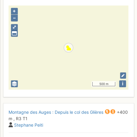
+
–
⤢
i
500 m
Montagne des Auges : Depuis le col des Glières
+400
m
,
R3
T1
Stephane Peiti