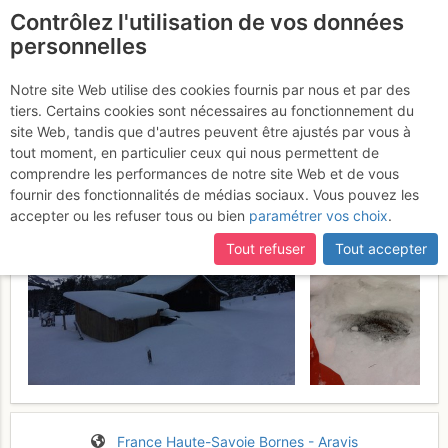
Contrôlez l'utilisation de vos données
fr
personnelles
Balade sur le plateau
Notre site Web utilise des cookies fournis par nous et par des
tiers. Certains cookies sont nécessaires au fonctionnement du
des Glières
Samedi 4 février 2017
site Web, tandis que d'autres peuvent être ajustés par vous à
tout moment, en particulier ceux qui nous permettent de
comprendre les performances de notre site Web et de vous
fournir des fonctionnalités de médias sociaux. Vous pouvez les
accepter ou les refuser tous ou bien
paramétrer vos choix
.
Tout refuser
Tout accepter
France
Haute-Savoie
Bornes - Aravis