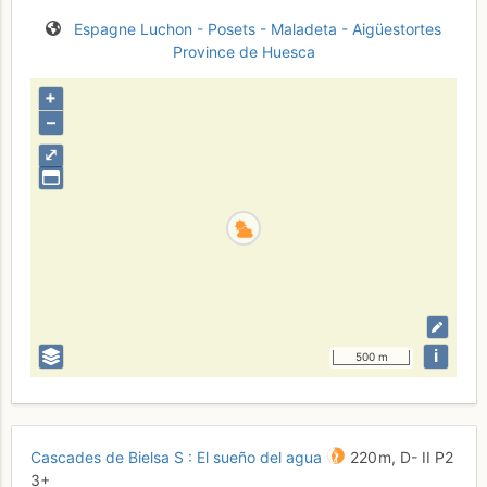
Espagne
Luchon - Posets - Maladeta - Aigüestortes
Province de Huesca
+
–
⤢
i
500 m
Cascades de Bielsa S : El sueño del agua
220 m,
D-
II
P2
3+