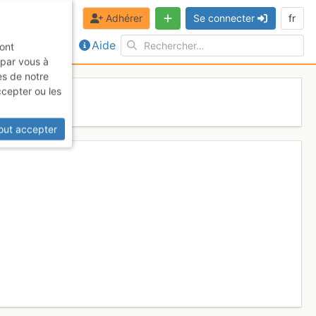
Adhérer
Se connecter
fr
Aide
sont
 par vous à
es de notre
ccepter ou les
out accepter