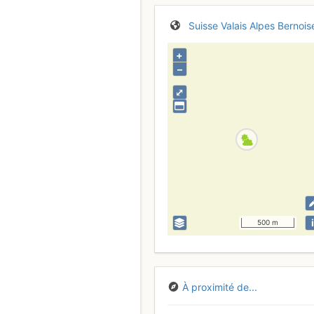
Suisse
Valais
Alpes Bernois
+
–
⤢
i
500 m
À proximité de...