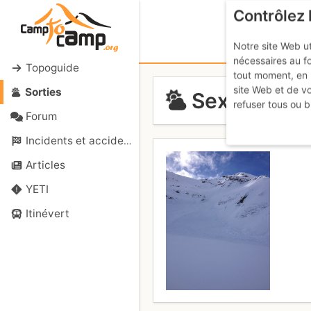
Contrôlez 
Notre site Web ut
nécessaires au f
Topoguide
tout moment, en 
site Web et de v
Sorties
Sex Rouge (
refuser tous ou b
Forum
Incidents et accidents
Articles
YETI
Itinévert