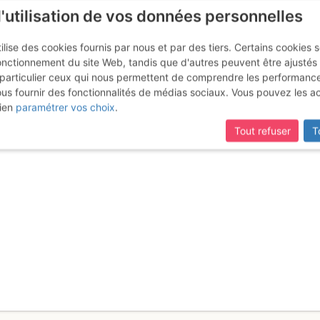
l'utilisation de vos données personnelles
ilise des cookies fournis par nous et par des tiers. Certains cookies 
onctionnement du site Web, tandis que d'autres peuvent être ajustés
particulier ceux qui nous permettent de comprendre les performanc
ous fournir des fonctionnalités de médias sociaux. Vous pouvez les a
Anzère) : Versant E
Jeudi 2 février 2017
ien
paramétrer vos choix
.
Tout refuser
T