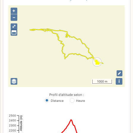
+
–
⤢
i
1000 m
Profil d'altitude selon :
Distance
Heure
2500
Altitude (m)
2400
2300
2200