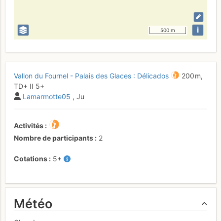
i
500 m
Vallon du Fournel - Palais des Glaces : Délicados
200 m,
TD+
II
5+
Lamarmotte05
, Ju
Activités
Nombre de participants
2
Cotations
5+
Météo