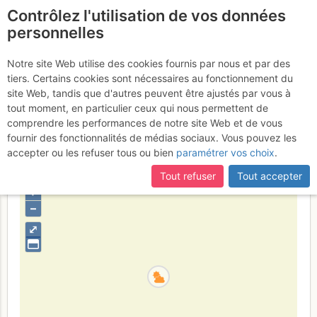
Contrôlez l'utilisation de vos données
fr
personnelles
Vallon du Fournel -
Notre site Web utilise des cookies fournis par nous et par des
tiers. Certains cookies sont nécessaires au fonctionnement du
Palais des Glaces :
site Web, tandis que d'autres peuvent être ajustés par vous à
Délicados
tout moment, en particulier ceux qui nous permettent de
Lundi 30 janvier 2017
comprendre les performances de notre site Web et de vous
fournir des fonctionnalités de médias sociaux. Vous pouvez les
accepter ou les refuser tous ou bien
paramétrer vos choix
.
France
Hautes-Alpes
Écrins
Tout refuser
Tout accepter
+
–
⤢