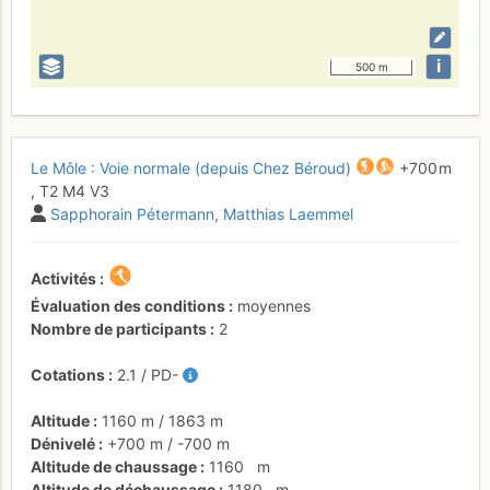
i
500 m
Le Môle : Voie normale (depuis Chez Béroud)
+700 m
,
T2
M4
V3
Sapphorain Pétermann
Matthias Laemmel
Activités
Évaluation des conditions
moyennes
Nombre de participants
2
Cotations
2.1
/
PD-
Altitude
1160 m
/
1863 m
Dénivelé
+700 m
/
-700 m
Altitude de chaussage
1160
m
Altitude de déchaussage
1180
m