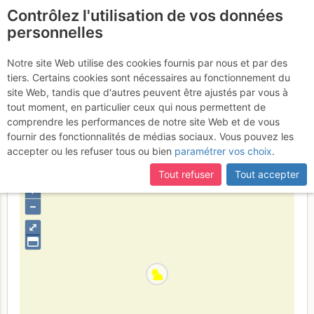
Contrôlez l'utilisation de vos données
fr
personnelles
Le Môle : Voie anormale
Notre site Web utilise des cookies fournis par nous et par des
tiers. Certains cookies sont nécessaires au fonctionnement du
(mais depuis Chez Béroud)
site Web, tandis que d'autres peuvent être ajustés par vous à
tout moment, en particulier ceux qui nous permettent de
Mercredi 1 février 2017
comprendre les performances de notre site Web et de vous
fournir des fonctionnalités de médias sociaux. Vous pouvez les
accepter ou les refuser tous ou bien
paramétrer vos choix
.
France
Haute-Savoie
Chablais
Tout refuser
Tout accepter
+
–
⤢