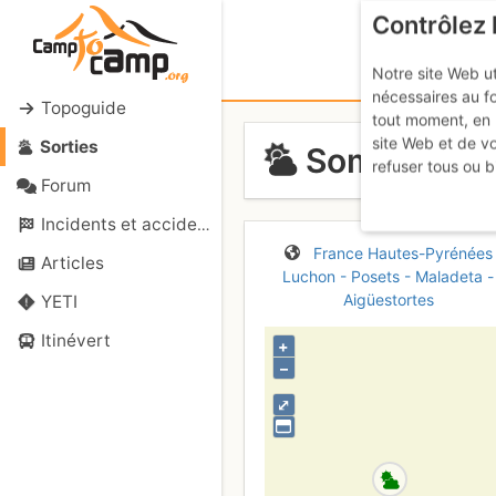
Contrôlez 
Notre site Web ut
nécessaires au f
Topoguide
tout moment, en 
site Web et de v
Sorties
Sommet du 
refuser tous ou b
Forum
Incidents et accidents
France
Hautes-Pyrénées
Articles
Luchon - Posets - Maladeta -
Aigüestortes
YETI
Itinévert
+
–
⤢