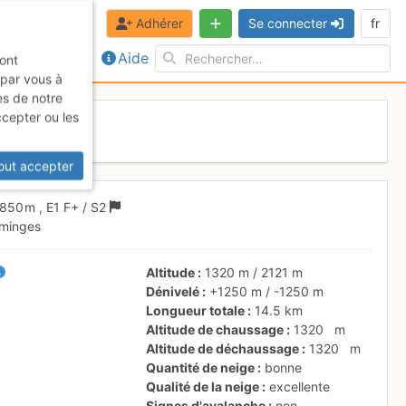
Adhérer
Se connecter
fr
Aide
sont
 par vous à
es de notre
ccepter ou les
out accepter
850 m
,
E1
F+
/ S2
mminges
Altitude
1320 m
/
2121 m
Dénivelé
+1250 m
/
-1250 m
Longueur totale
14.5 km
Altitude de chaussage
1320
m
Altitude de déchaussage
1320
m
Quantité de neige
bonne
Qualité de la neige
excellente
Signes d'avalanche
non