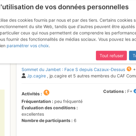
l'utilisation de vos données personnelles
ilise des cookies fournis par nous et par des tiers. Certains cookies 
onctionnement du site Web, tandis que d'autres peuvent être ajustés
particulier ceux qui nous permettent de comprendre les performanc
ous fournir des fonctionnalités de médias sociaux. Vous pouvez les a
Janbet
Mercredi 1 février 2017
ien
paramétrer vos choix
.
Tout refuser
T
Sommet du Jambet : Face S depuis Cazaux-Dessus
+
Jp.cagire
, jp.cagire et 5 autres membres du CAF Co
Cotations
F+
Activités
Fréquentation
peu fréquenté
Évaluation des conditions
excellentes
Nombre de participants
6