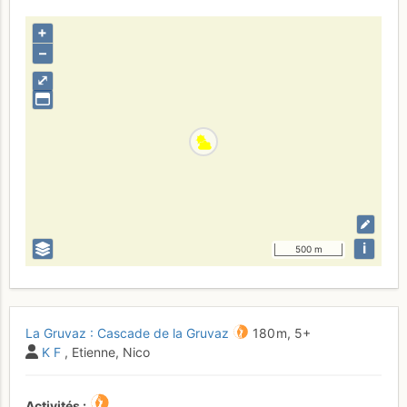
+
–
⤢
i
500 m
La Gruvaz : Cascade de la Gruvaz
180 m,
5+
K F
, Etienne, Nico
Activités