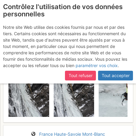
Contrôlez l'utilisation de vos données
fr
personnelles
La Gruvaz : Cascade de
Notre site Web utilise des cookies fournis par nous et par des
tiers. Certains cookies sont nécessaires au fonctionnement du
la Gruvaz
Lundi 30 janvier 2017
site Web, tandis que d'autres peuvent être ajustés par vous à
tout moment, en particulier ceux qui nous permettent de
comprendre les performances de notre site Web et de vous
fournir des fonctionnalités de médias sociaux. Vous pouvez les
accepter ou les refuser tous ou bien
paramétrer vos choix
.
Tout refuser
Tout accepter
France
Haute-Savoie
Mont-Blanc