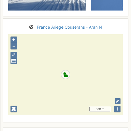
France
Ariège
Couserans - Aran N
+
–
⤢
i
500 m