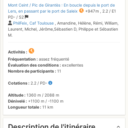
Mont Ceint / Pic de Girantès : En boucle depuis le port de
Lers, en passant par le port de Saleix
+947 m
,
2.2
/
E1
PD-
/ S2
PhilFeix
Caf Toulouse
, Amandine, Hélène, Rémi, William,
Laurent, Michel, Jérôme,Sébastien D, Philippe et Sébastien
M.
Activités
Fréquentation
assez fréquenté
Évaluation des conditions
excellentes
Nombre de participants
11
Cotations
2.2
/
PD-
Altitude
1360 m
/
2088 m
Dénivelé
+1100 m
/
-1100 m
Longueur totale
11 km
Description de l'itinéraire