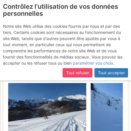
Contrôlez l'utilisation de vos données
fr
personnelles
Mont Ceint / Pic de
Notre site Web utilise des cookies fournis par nous et par des
tiers. Certains cookies sont nécessaires au fonctionnement du
Girantès : En boucle
site Web, tandis que d'autres peuvent être ajustés par vous à
depuis le port de Lers, en
tout moment, en particulier ceux qui nous permettent de
comprendre les performances de notre site Web et de vous
passant par le port de
fournir des fonctionnalités de médias sociaux. Vous pouvez les
Saleix
accepter ou les refuser tous ou bien
paramétrer vos choix
.
Dimanche 29 janvier 2017
Tout refuser
Tout accepter