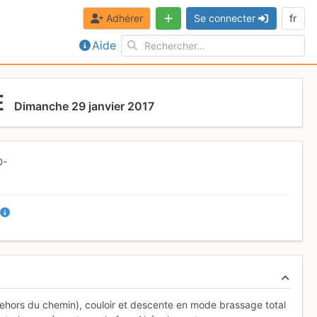
Adhérer
Se connecter
fr
Aide
E
Dimanche 29 janvier 2017
D-
-
 dehors du chemin), couloir et descente en mode brassage total