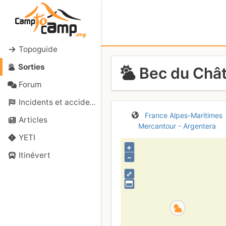
Topoguide
Sorties
Bec du Chât
Forum
Incidents et accidents
France
Alpes-Maritimes
Articles
Mercantour - Argentera
YETI
+
Itinévert
–
⤢