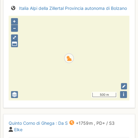
Italia
Alpi della Zillertal
Provincia autonoma di Bolzano
+
–
⤢
i
500 m
Quinto Corno di Ghega : Da S
+1759 m
,
PD+
/ S3
Elke