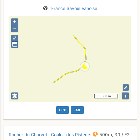
France
Savoie
Vanoise
+
–
⤢
i
500 m
GPX
KML
Rocher du Charvet : Couloir des Pisteurs
500 m,
3.1
/
E2