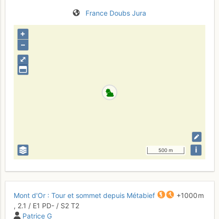
France
Doubs
Jura
+
–
⤢
i
500 m
Mont d'Or : Tour et sommet depuis Métabief
+1000 m
,
2.1
/
E1
PD-
/ S2
T2
Patrice G