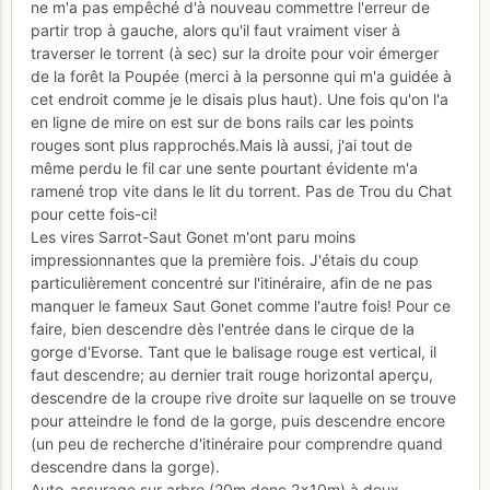
ne m'a pas empêché d'à nouveau commettre l'erreur de
partir trop à gauche, alors qu'il faut vraiment viser à
traverser le torrent (à sec) sur la droite pour voir émerger
de la forêt la Poupée (merci à la personne qui m'a guidée à
cet endroit comme je le disais plus haut). Une fois qu'on l'a
en ligne de mire on est sur de bons rails car les points
rouges sont plus rapprochés.Mais là aussi, j'ai tout de
même perdu le fil car une sente pourtant évidente m'a
ramené trop vite dans le lit du torrent. Pas de Trou du Chat
pour cette fois-ci!
Les vires Sarrot-Saut Gonet m'ont paru moins
impressionnantes que la première fois. J'étais du coup
particulièrement concentré sur l'itinéraire, afin de ne pas
manquer le fameux Saut Gonet comme l'autre fois! Pour ce
faire, bien descendre dès l'entrée dans le cirque de la
gorge d'Evorse. Tant que le balisage rouge est vertical, il
faut descendre; au dernier trait rouge horizontal aperçu,
descendre de la croupe rive droite sur laquelle on se trouve
pour atteindre le fond de la gorge, puis descendre encore
(un peu de recherche d'itinéraire pour comprendre quand
descendre dans la gorge).
Auto-assurage sur arbre (20m donc 2x10m) à deux