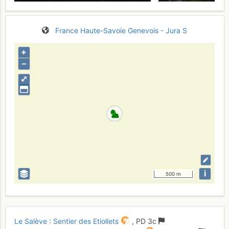
France
Haute-Savoie
Genevois - Jura S
+
–
⤢
i
500 m
Le Salève : Sentier des Etiollets
,
PD
3c