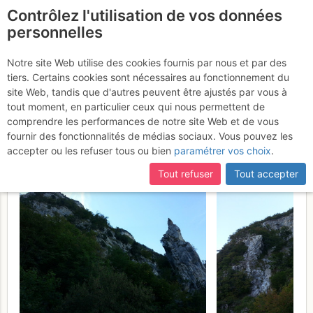
Contrôlez l'utilisation de vos données
fr
personnelles
Le Salève : Grande
Notre site Web utilise des cookies fournis par nous et par des
tiers. Certains cookies sont nécessaires au fonctionnement du
Gorge intérieure > Vires du
site Web, tandis que d'autres peuvent être ajustés par vous à
Sarrot-Saut Gonet >
tout moment, en particulier ceux qui nous permettent de
comprendre les performances de notre site Web et de vous
Etiollets
Jeudi 29 septembre 2016
fournir des fonctionnalités de médias sociaux. Vous pouvez les
accepter ou les refuser tous ou bien
paramétrer vos choix
.
Tout refuser
Tout accepter