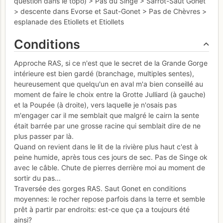
question dans le topo) > Pas du Singe > Sarrot-Saut Gonet
> descente dans Evorse et Saut-Gonet > Pas de Chèvres >
esplanade des Etiollets et Etiollets
Conditions
Approche RAS, si ce n'est que le secret de la Grande Gorge
intérieure est bien gardé (branchage, multiples sentes),
heureusement que quelqu'un en aval m'a bien conseillé au
moment de faire le choix entre la Grotte Julliard (à gauche)
et la Poupée (à droite), vers laquelle je n'osais pas
m'engager car il me semblait que malgré le cairn la sente
était barrée par une grosse racine qui semblait dire de ne
plus passer par là.
Quand on revient dans le lit de la rivière plus haut c'est à
peine humide, après tous ces jours de sec. Pas de Singe ok
avec le câble. Chute de pierres derrière moi au moment de
sortir du pas...
Traversée des gorges RAS. Saut Gonet en conditions
moyennes: le rocher repose parfois dans la terre et semble
prêt à partir par endroits: est-ce que ça a toujours été
ainsi?