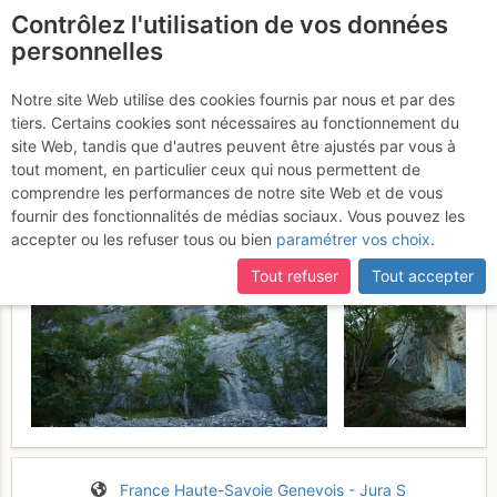
Contrôlez l'utilisation de vos données
fr
personnelles
Suite à une récente et importante mise à jour du site,
si
Le Salève : Les Grandes
certaines pages ne sont plus accessibles, manquantes ou
Notre site Web utilise des cookies fournis par nous et par des
incomplètes, déconnectez-vous puis reconnectez-vous à votre
tiers. Certains cookies sont nécessaires au fonctionnement du
Varappes
Dimanche 25 septembre 2016
compte sur le site.
site Web, tandis que d'autres peuvent être ajustés par vous à
tout moment, en particulier ceux qui nous permettent de
comprendre les performances de notre site Web et de vous
fournir des fonctionnalités de médias sociaux. Vous pouvez les
accepter ou les refuser tous ou bien
paramétrer vos choix
.
Tout refuser
Tout accepter
France
Haute-Savoie
Genevois - Jura S