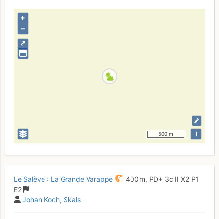
+
–
⤢
i
500 m
Le Salève : La Grande Varappe
400 m,
PD+
3c
II
X2
P1
E2
Johan Koch
Skals