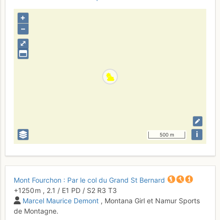
+
–
⤢
i
500 m
Mont Fourchon : Par le col du Grand St Bernard
+1250 m
,
2.1
/
E1
PD
/ S2
R3
T3
Marcel Maurice Demont
, Montana Girl et Namur Sports
de Montagne.