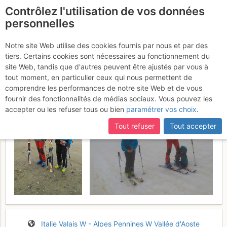
Contrôlez l'utilisation de vos données
fr
personnelles
Mont Fourchon : Par
Notre site Web utilise des cookies fournis par nous et par des
tiers. Certains cookies sont nécessaires au fonctionnement du
l'Hospice
Vendredi 22 avril 2016
site Web, tandis que d'autres peuvent être ajustés par vous à
tout moment, en particulier ceux qui nous permettent de
comprendre les performances de notre site Web et de vous
fournir des fonctionnalités de médias sociaux. Vous pouvez les
accepter ou les refuser tous ou bien
paramétrer vos choix
.
Tout refuser
Tout accepter
Italie
Valais W - Alpes Pennines W
Vallée d'Aoste