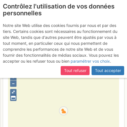
Contrôlez l'utilisation de vos données
fr
personnelles
Basin Mountain : Basin
Notre site Web utilise des cookies fournis par nous et par des
tiers. Certains cookies sont nécessaires au fonctionnement du
Couloir - depuis
site Web, tandis que d'autres peuvent être ajustés par vous à
Buttermilks
tout moment, en particulier ceux qui nous permettent de
Jeudi 18 mars 2004
comprendre les performances de notre site Web et de vous
fournir des fonctionnalités de médias sociaux. Vous pouvez les
accepter ou les refuser tous ou bien
paramétrer vos choix
.
États-Unis
Californie
Tout refuser
Tout accepter
+
–
⤢