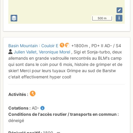
i
500 m
Basin Mountain : Couloir E
+1800 m
,
PD+
II
AD-
/ S4
Julien Vallet
Veronique Morel
, Sigi et Sonja-turbo, deux
allemands en grande vadrouille rencontrés au BLM's camp
qui sont dans le coin pour 6 mois, histoire de grimper et de
skier! Merci pour leurs tuyaux Grimpe au sud de Barstw
c'etait effectivement hyper cool!
Activités
Cotations
AD-
Conditions de l'accès routier / transports en commun
déneigé
Dénivelé positif
1800
m