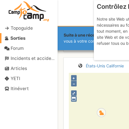
Contrôlez 
Notre site Web ut
nécessaires au f
Topoguide
tout moment, en 
Suite à une récente et importante 
site Web et de v
Sorties
Pyramid Pea
vous à votre compte sur le site.
refuser tous ou b
Forum
Incidents et accidents
États-Unis
Californie
Articles
+
YETI
–
Itinévert
⤢