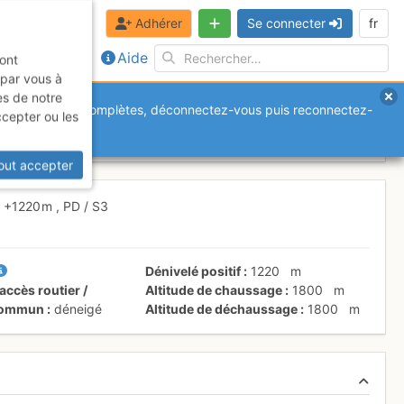
Adhérer
Se connecter
fr
Aide
sont
 par vous à
es de notre
anquantes ou incomplètes, déconnectez-vous puis reconnectez-
ccepter ou les
win bridges
Samedi 13 mars 2004
out accepter
+1220 m
,
PD
/ S3
Dénivelé positif
1220
m
accès routier /
Altitude de chaussage
1800
m
 commun
déneigé
Altitude de déchaussage
1800
m