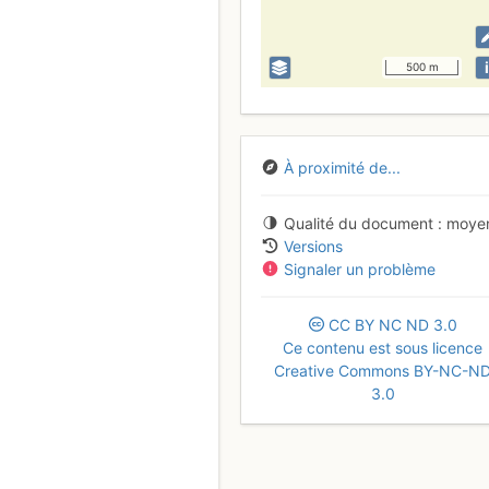
i
500 m
À proximité de...
Qualité du document
moye
Versions
Signaler un problème
CC
BY
NC
ND
3.0
Ce contenu est sous licence
Creative Commons BY-NC-N
3.0