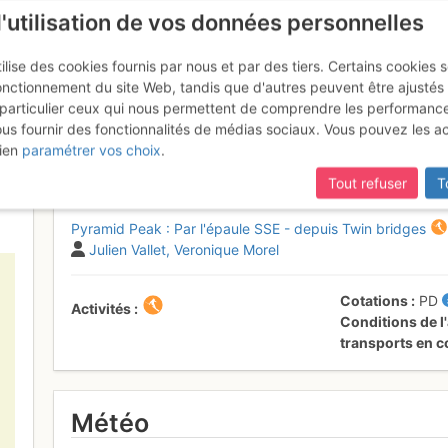
l'utilisation de vos données personnelles
ilise des cookies fournis par nous et par des tiers. Certains cookies 
onctionnement du site Web, tandis que d'autres peuvent être ajustés
particulier ceux qui nous permettent de comprendre les performanc
mise à jour du site,
si certaines pages ne sont plus accessibles, m
ous fournir des fonctionnalités de médias sociaux. Vous pouvez les a
k : Par l'épaule SSE - depuis T
ien
paramétrer vos choix
.
Tout refuser
T
Pyramid Peak : Par l'épaule SSE - depuis Twin bridges
Julien Vallet
Veronique Morel
Cotations
PD
Activités
Conditions de l'
transports en
Météo