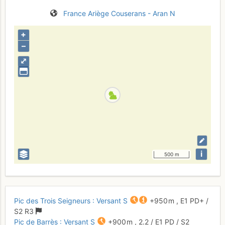
France
Ariège
Couserans - Aran N
+
–
⤢
i
500 m
Pic des Trois Seigneurs : Versant S
+950 m
,
E1
PD+
/
S2
R3
Pic de Barrès : Versant S
+900 m
,
2.2
/
E1
PD
/ S2