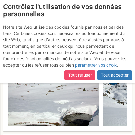
Contrôlez l'utilisation de vos données
fr
personnelles
Suite à une récente et importante mise à jour du site,
si
Pic des Trois
certaines pages ne sont plus accessibles, manquantes ou
Notre site Web utilise des cookies fournis par nous et par des
incomplètes, déconnectez-vous puis reconnectez-vous à votre
tiers. Certains cookies sont nécessaires au fonctionnement du
Seigneurs et pic de Barrès
compte sur le site.
site Web, tandis que d'autres peuvent être ajustés par vous à
: Versant S
tout moment, en particulier ceux qui nous permettent de
Vendredi 6 mars 2015
comprendre les performances de notre site Web et de vous
fournir des fonctionnalités de médias sociaux. Vous pouvez les
accepter ou les refuser tous ou bien
paramétrer vos choix
.
Tout refuser
Tout accepter