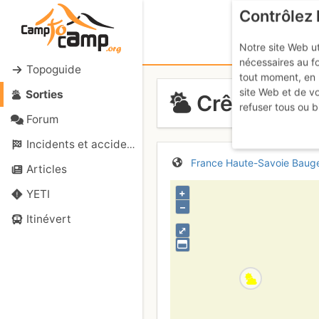
Contrôlez 
Notre site Web ut
nécessaires au f
Topoguide
tout moment, en 
site Web et de v
Sorties
Crêt de Chat
refuser tous ou b
Forum
Incidents et accidents
France
Haute-Savoie
Baug
Articles
+
YETI
–
Itinévert
⤢