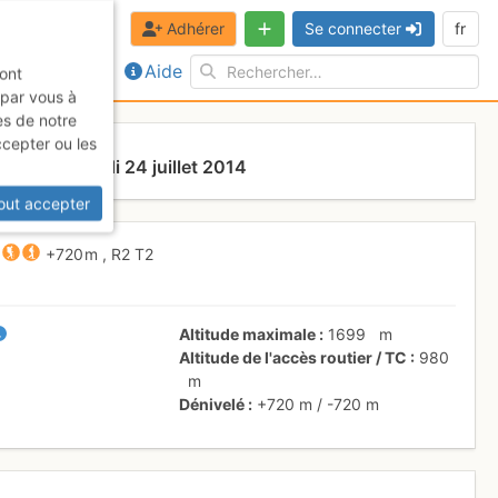
Adhérer
Se connecter
fr
Aide
sont
 par vous à
es de notre
ccepter ou les
haux
Jeudi 24 juillet 2014
out accepter
+720 m
,
R2
T2
Altitude maximale
1699
m
Altitude de l'accès routier / TC
980
m
Dénivelé
+720 m
/
-720 m