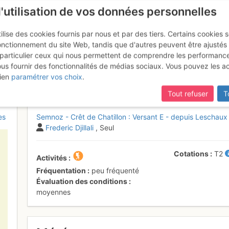
l'utilisation de vos données personnelles
ilise des cookies fournis par nous et par des tiers. Certains cookies 
onctionnement du site Web, tandis que d'autres peuvent être ajustés
particulier ceux qui nous permettent de comprendre les performanc
ous fournir des fonctionnalités de médias sociaux. Vous pouvez les a
illon : Versant E - depuis Lesc
ien
paramétrer vos choix
.
Tout refuser
T
es
Semnoz - Crêt de Chatillon : Versant E - depuis Leschaux
Frederic Djillali
, Seul
Cotations
T2
Activités
Fréquentation
peu fréquenté
Évaluation des conditions
moyennes