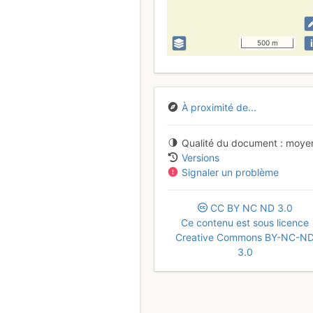
i
500 m
À proximité de...
Qualité du document
moye
Versions
Signaler un problème
CC
BY
NC
ND
3.0
Ce contenu est sous licence
Creative Commons BY-NC-N
3.0