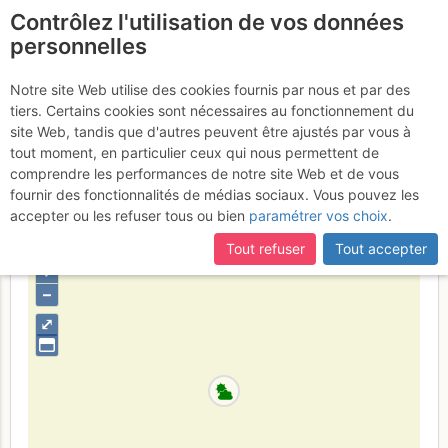
Contrôlez l'utilisation de vos données
fr
personnelles
Suite à une récente et importante mise à jour du site,
si
Chapeau de Napoléon :
certaines pages ne sont plus accessibles, manquantes ou
Notre site Web utilise des cookies fournis par nous et par des
incomplètes, déconnectez-vous puis reconnectez-vous à votre
tiers. Certains cookies sont nécessaires au fonctionnement du
J'ai vu la maison de
compte sur le site.
site Web, tandis que d'autres peuvent être ajustés par vous à
Napoléon
tout moment, en particulier ceux qui nous permettent de
Dimanche 20 avril 2014
comprendre les performances de notre site Web et de vous
fournir des fonctionnalités de médias sociaux. Vous pouvez les
accepter ou les refuser tous ou bien
paramétrer vos choix
.
France
Haute-Savoie
Bornes - Aravis
Tout refuser
Tout accepter
+
–
⤢