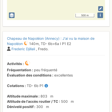
i
500 m
Chapeau de Napoléon (Annecy) : J'ai vu la maison de
Napoléon
140 m,
TD-
6b
>6a
I
P1
E2
Frederic Djillali
, Fredo.
Activités
Fréquentation
peu fréquenté
Évaluation des conditions
excellentes
Cotations
TD-
6b
P1
Altitude maximale
803
m
Altitude de l'accès routier / TC
500
m
Dénivelé positif
300
m