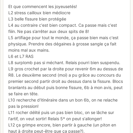
Et que commencent les joyeusetés!
L2 stress cailloux bien médiocre
L3 belle fissure bien protégée
L4 au contraire c'est bien compact. Ca passe mais c'est
fiiin. Ne pas s’arrêter aux deux spits de 8!
L5 artifiage pour tout le monde, ça passe bien mais c'est
physique. Prendre des dégaines à grosse sangle ça fait
moins mal aux mains.
L6 et L7 RAS
L8 surplomb pas si méchant. Relais pourri bien suspendu.
L9 gros crochet par la droite pour revenir 6m au dessus de
R8. Le deuxième second (moi) a pu grâce au concours du
premier second partir droit au dessus dans la fissure. Blocs
branlants au début puis bonne fissure, 6b à mon avis, peut
se faire en tête.
L10 recherche d'itinéraire dans un bon 6b, on ne relache
pas la pression!
L11 rocher délité puis un pas bien bloc, on se lâche sur
l'artif, on veut sortir! Relais 5* on peut s'allonger!
L12 ça grimpe encore, bien partir à gauche (un piton en
haut à droite peut-être que ça passe?).