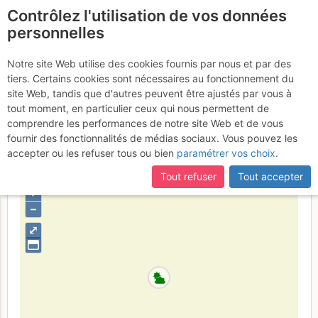
Contrôlez l'utilisation de vos données
fr
personnelles
Le Pertuis : Le pilier des
Notre site Web utilise des cookies fournis par nous et par des
tiers. Certains cookies sont nécessaires au fonctionnement du
chercheurs d'or
Lundi 2 septembre
site Web, tandis que d'autres peuvent être ajustés par vous à
tout moment, en particulier ceux qui nous permettent de
2013
comprendre les performances de notre site Web et de vous
fournir des fonctionnalités de médias sociaux. Vous pouvez les
accepter ou les refuser tous ou bien
paramétrer vos choix
.
France
Haute-Savoie
Bornes - Aravis
Tout refuser
Tout accepter
+
–
⤢