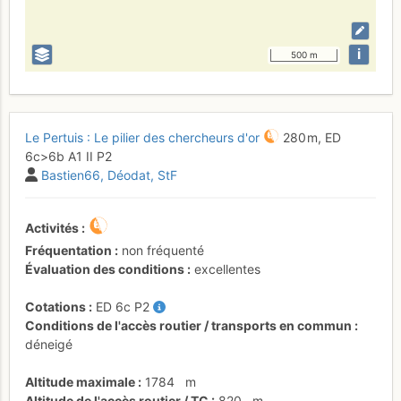
i
500 m
Le Pertuis : Le pilier des chercheurs d'or
280 m,
ED
6c
>6b
A1
II
P2
Bastien66
Déodat
StF
Activités
Fréquentation
non fréquenté
Évaluation des conditions
excellentes
Cotations
ED
6c
P2
Conditions de l'accès routier / transports en commun
déneigé
Altitude maximale
1784
m
Altitude de l'accès routier / TC
820
m