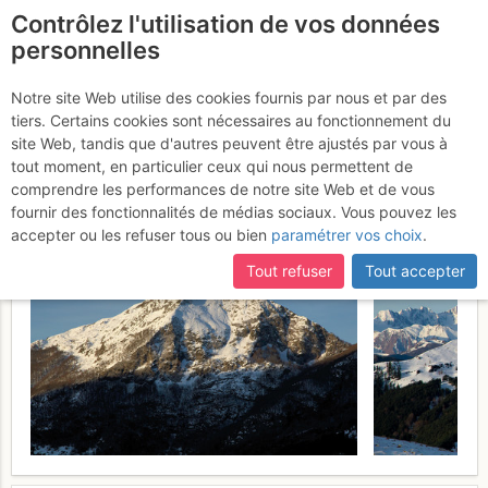
Contrôlez l'utilisation de vos données
fr
personnelles
Suite à une récente et importante mise à jour du site,
si
Pic des Trois Seigneurs :
certaines pages ne sont plus accessibles, manquantes ou
Notre site Web utilise des cookies fournis par nous et par des
incomplètes, déconnectez-vous puis reconnectez-vous à votre
tiers. Certains cookies sont nécessaires au fonctionnement du
Par le col de Rose
Lundi 31
compte sur le site.
site Web, tandis que d'autres peuvent être ajustés par vous à
tout moment, en particulier ceux qui nous permettent de
décembre 2012
comprendre les performances de notre site Web et de vous
fournir des fonctionnalités de médias sociaux. Vous pouvez les
accepter ou les refuser tous ou bien
paramétrer vos choix
.
Tout refuser
Tout accepter