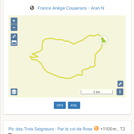
France
Ariège
Couserans - Aran N
+
–
⤢
i
2 km
GPX
KML
Pic des Trois Seigneurs : Par le col de Rose
+1100 m
,
T2