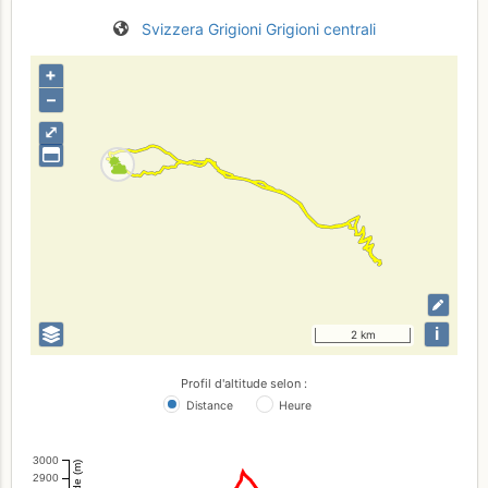
Svizzera
Grigioni
Grigioni centrali
+
–
⤢
i
2 km
Profil d'altitude selon :
Distance
Heure
3000
Altitude (m)
2900