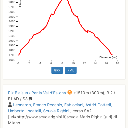
2800
2700
2600
2500
2400
2300
2200
2100
2000
1900
1800
1700
Distance (km)
1600
0
2
4
6
8
10
12
14
16
18
GPX
KML
Piz Blaisun : Per la Val d'Es-cha
+1510 m
(300 m),
3.2
/
E1
AD
/ S3
Leonardo
Franco Pecchio
Fabiociani
Astrid Cotterli
Umberto Locatelli
Scuola Righini
, corso SA2
[url=http://www,scuolarighini.it]scuola Mario Righini[/url] di
Milano