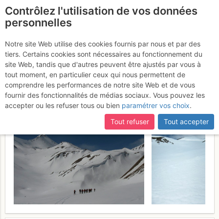
Contrôlez l'utilisation de vos données
fr
personnelles
Piz Blaisun: da Madulain
Notre site Web utilise des cookies fournis par nous et par des
tiers. Certains cookies sont nécessaires au fonctionnement du
per la Val d'Es-cha
Samedi 12
site Web, tandis que d'autres peuvent être ajustés par vous à
tout moment, en particulier ceux qui nous permettent de
mars 2011
comprendre les performances de notre site Web et de vous
fournir des fonctionnalités de médias sociaux. Vous pouvez les
accepter ou les refuser tous ou bien
paramétrer vos choix
.
Tout refuser
Tout accepter