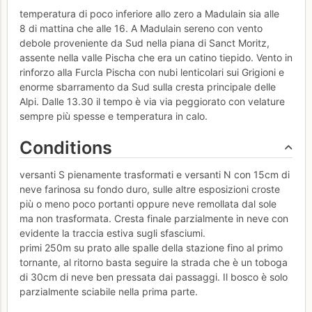
temperatura di poco inferiore allo zero a Madulain sia alle
8 di mattina che alle 16. A Madulain sereno con vento
debole proveniente da Sud nella piana di Sanct Moritz,
assente nella valle Pischa che era un catino tiepido. Vento in
rinforzo alla Furcla Pischa con nubi lenticolari sui Grigioni e
enorme sbarramento da Sud sulla cresta principale delle
Alpi. Dalle 13.30 il tempo è via via peggiorato con velature
sempre più spesse e temperatura in calo.
Conditions
versanti S pienamente trasformati e versanti N con 15cm di
neve farinosa su fondo duro, sulle altre esposizioni croste
più o meno poco portanti oppure neve remollata dal sole
ma non trasformata. Cresta finale parzialmente in neve con
evidente la traccia estiva sugli sfasciumi.
primi 250m su prato alle spalle della stazione fino al primo
tornante, al ritorno basta seguire la strada che è un toboga
di 30cm di neve ben pressata dai passaggi. Il bosco è solo
parzialmente sciabile nella prima parte.