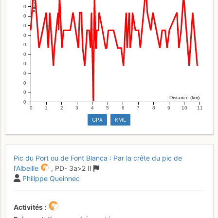
0
0
0
0
0
0
0
0
0
0
Distance (km)
0
0
1
2
3
4
5
6
7
8
9
10
11
GPX
KML
Pic du Port ou de Font Blanca : Par la crête du pic de
l'Albeille
,
PD-
3a
>2
II
Philippe Queinnec
Activités