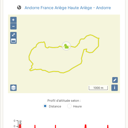
Andorre
France
Ariège
Haute Ariège - Andorre
+
–
⤢
i
1000 m
Profil d'altitude selon :
Distance
Heure
0
Altitude (m)
0