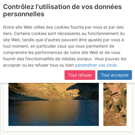
Contrôlez l'utilisation de vos données
fr
personnelles
Pic de Font Blanca : Par
Notre site Web utilise des cookies fournis par nous et par des
tiers. Certains cookies sont nécessaires au fonctionnement du
la crête du pic de l'Albeille
site Web, tandis que d'autres peuvent être ajustés par vous à
tout moment, en particulier ceux qui nous permettent de
Vendredi 15 octobre 2010
comprendre les performances de notre site Web et de vous
fournir des fonctionnalités de médias sociaux. Vous pouvez les
accepter ou les refuser tous ou bien
paramétrer vos choix
.
Tout refuser
Tout accepter