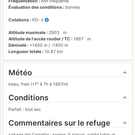
Fréquentation
non fréquenté
Évaluation des conditions
bonnes
Cotations
PD-
II
Altitude maximale
2903
m
Altitude de l'accès routier / TC
1867
m
Dénivelé
+1400 m
/
-1400 m
Longueur totale
10.87 km
Météo
beau, frais (+1° à 7h à 1867m)
Conditions
Parfait : tout sec
Commentaires sur le refuge
cabane del Castellar : propre, 5 places, petite table et