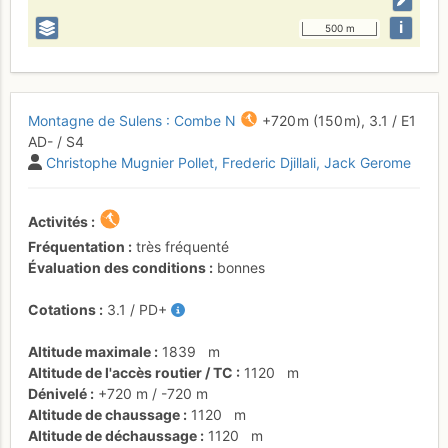
i
500 m
Montagne de Sulens : Combe N
+720 m
(150 m),
3.1
/
E1
AD-
/ S4
Christophe Mugnier Pollet
Frederic Djillali
Jack Gerome
Activités
Fréquentation
très fréquenté
Évaluation des conditions
bonnes
Cotations
3.1
/
PD+
Altitude maximale
1839
m
Altitude de l'accès routier / TC
1120
m
Dénivelé
+720 m
/
-720 m
Altitude de chaussage
1120
m
Altitude de déchaussage
1120
m