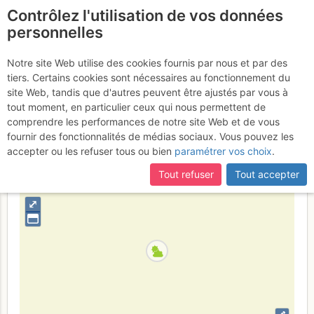
Contrôlez l'utilisation de vos données
fr
personnelles
Montagne de Sulens :
Notre site Web utilise des cookies fournis par nous et par des
tiers. Certains cookies sont nécessaires au fonctionnement du
Combe N
Samedi 9 janvier 2010
site Web, tandis que d'autres peuvent être ajustés par vous à
tout moment, en particulier ceux qui nous permettent de
comprendre les performances de notre site Web et de vous
fournir des fonctionnalités de médias sociaux. Vous pouvez les
France
Haute-Savoie
Bornes - Aravis
accepter ou les refuser tous ou bien
paramétrer vos choix
.
+
Tout refuser
Tout accepter
–
⤢