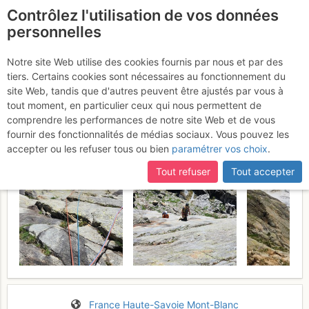
Contrôlez l'utilisation de vos données
fr
personnelles
Refuge de Tré la Tête :
Notre site Web utilise des cookies fournis par nous et par des
tiers. Certains cookies sont nécessaires au fonctionnement du
Colette et Ness
Samedi 13 juin 2026
site Web, tandis que d'autres peuvent être ajustés par vous à
tout moment, en particulier ceux qui nous permettent de
comprendre les performances de notre site Web et de vous
fournir des fonctionnalités de médias sociaux. Vous pouvez les
accepter ou les refuser tous ou bien
paramétrer vos choix
.
Tout refuser
Tout accepter
France
Haute-Savoie
Mont-Blanc