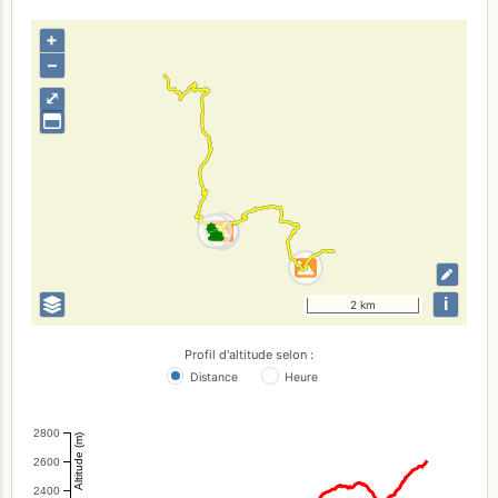
+
–
⤢
i
2 km
Profil d'altitude selon :
Distance
Heure
2800
Altitude (m)
2600
2400