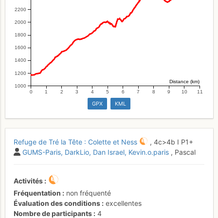
2200
2000
1800
1600
1400
1200
Distance (km)
1000
0
1
2
3
4
5
6
7
8
9
10
11
GPX
KML
Refuge de Tré la Tête : Colette et Ness
,
4c
>4b
I
P1+
GUMS-Paris
DarkLio
Dan Israel
Kevin.o.paris
, Pascal
Activités
Fréquentation
non fréquenté
Évaluation des conditions
excellentes
Nombre de participants
4