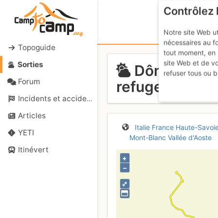
Contrôlez 
Notre site Web ut
nécessaires au f
Topoguide
tout moment, en 
site Web et de v
Sorties
Dômes de Mi
refuser tous ou b
Forum
refuge Durier
Incidents et accidents
Articles
Italie
France
Haute-Savoi
YETI
Mont-Blanc
Vallée d'Aoste
Itinévert
+
–
⤢