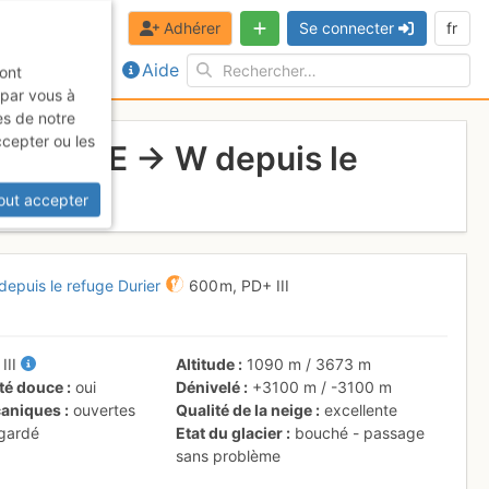
Adhérer
Se connecter
fr
Aide
sont
 par vous à
es de notre
ccepter ou les
 Dômes E → W depuis le
out accepter
epuis le refuge Durier
600 m,
PD+
III
+
III
Altitude
1090 m
/
3673 m
ité douce
oui
Dénivelé
+3100 m
/
-3100 m
aniques
ouvertes
Qualité de la neige
excellente
 gardé
Etat du glacier
bouché - passage
sans problème