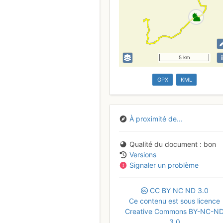
i
5 km
GPX
KML
À proximité de...
Qualité du document
bon
Versions
Signaler un problème
CC
BY
NC
ND
3.0
Ce contenu est sous licence
Creative Commons BY-NC-N
3.0