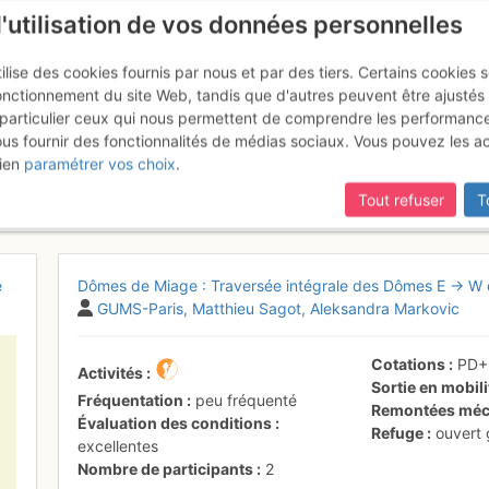
l'utilisation de vos données personnelles
ilise des cookies fournis par nous et par des tiers. Certains cookies 
onctionnement du site Web, tandis que d'autres peuvent être ajustés
particulier ceux qui nous permettent de comprendre les performanc
ous fournir des fonctionnalités de médias sociaux. Vous pouvez les a
age : Traversée intégrale des
ien
paramétrer vos choix
.
13 - 14 juin 2026
Tout refuser
T
e
Dômes de Miage : Traversée intégrale des Dômes E → W d
GUMS-Paris
Matthieu Sagot
Aleksandra Markovic
Cotations
PD
Activités
Sortie en mobil
Fréquentation
peu fréquenté
Remontées méc
Évaluation des conditions
Refuge
ouvert
excellentes
Nombre de participants
2