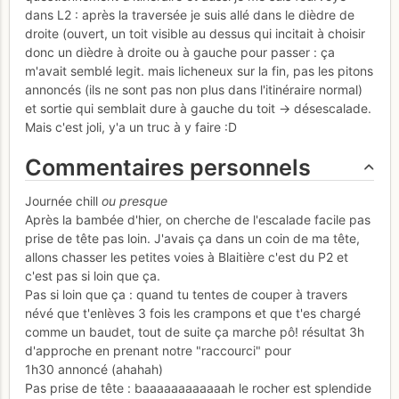
dans L2 : après la traversée je suis allé dans le dièdre de
droite (ouvert, un toit visible au dessus qui incitait à choisir
donc un dièdre à droite ou à gauche pour passer : ça
m'avait semblé legit. mais licheneux sur la fin, pas les pitons
annoncés (ils ne sont pas non plus dans l'itinéraire normal)
et sortie qui semblait dure à gauche du toit -> désescalade.
Mais c'est joli, y'a un truc à y faire :D
Commentaires personnels
Journée chill
ou presque
Après la bambée d'hier, on cherche de l'escalade facile pas
prise de tête pas loin. J'avais ça dans un coin de ma tête,
allons chasser les petites voies à Blaitière c'est du P2 et
c'est pas si loin que ça.
Pas si loin que ça : quand tu tentes de couper à travers
névé que t'enlèves 3 fois les crampons et que t'es chargé
comme un baudet, tout de suite ça marche pô! résultat 3h
d'approche en prenant notre "raccourci" pour
1h30 annoncé (ahahah)
Pas prise de tête : baaaaaaaaaaaah le rocher est splendide