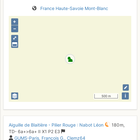
France
Haute-Savoie
Mont-Blanc
+
–
⤢
i
500 m
Aiguille de Blaitière - Pilier Rouge : Nabot Léon
180 m,
TD-
6a+
>6a+
II
X1
P2
E3
GUMS-Paris
François G.
Clemz64