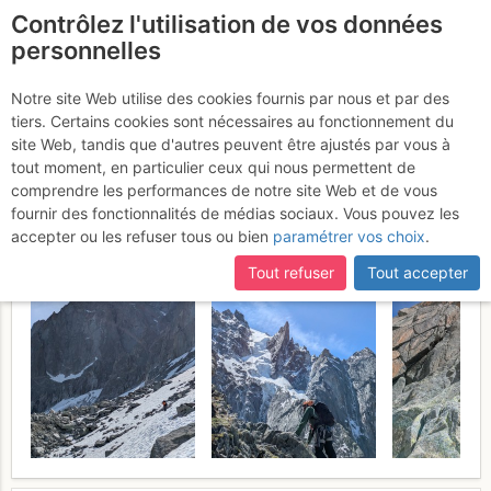
Contrôlez l'utilisation de vos données
fr
personnelles
Aiguille de Blaitière -
Notre site Web utilise des cookies fournis par nous et par des
tiers. Certains cookies sont nécessaires au fonctionnement du
Pilier Rouge : Nabot Léon
site Web, tandis que d'autres peuvent être ajustés par vous à
(L1-L2)
tout moment, en particulier ceux qui nous permettent de
Dimanche 14 juin 2026
comprendre les performances de notre site Web et de vous
fournir des fonctionnalités de médias sociaux. Vous pouvez les
accepter ou les refuser tous ou bien
paramétrer vos choix
.
Tout refuser
Tout accepter