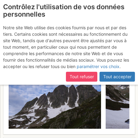
Contrôlez l'utilisation de vos données
fr
personnelles
Rocher Blanc : Versant S
Notre site Web utilise des cookies fournis par nous et par des
tiers. Certains cookies sont nécessaires au fonctionnement du
depuis Rieu Claret
Samedi 6 juin
site Web, tandis que d'autres peuvent être ajustés par vous à
tout moment, en particulier ceux qui nous permettent de
2026
comprendre les performances de notre site Web et de vous
fournir des fonctionnalités de médias sociaux. Vous pouvez les
accepter ou les refuser tous ou bien
paramétrer vos choix
.
Tout refuser
Tout accepter