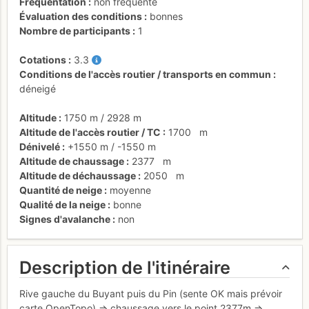
Fréquentation
non fréquenté
Évaluation des conditions
bonnes
Nombre de participants
1
Cotations
3.3
Conditions de l'accès routier / transports en commun
déneigé
Altitude
1750 m
/
2928 m
Altitude de l'accès routier / TC
1700
m
Dénivelé
+1550 m
/
-1550 m
Altitude de chaussage
2377
m
Altitude de déchaussage
2050
m
Quantité de neige
moyenne
Qualité de la neige
bonne
Signes d'avalanche
non
Description de l'itinéraire
Rive gauche du Buyant puis du Pin (sente OK mais prévoir
carte OpenTopo) => chaussage vers le point 2377m =>