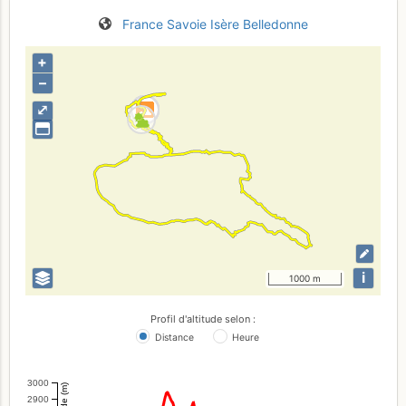
France
Savoie
Isère
Belledonne
+
–
⤢
i
1000 m
Profil d'altitude selon :
Distance
Heure
3000
Altitude (m)
2900